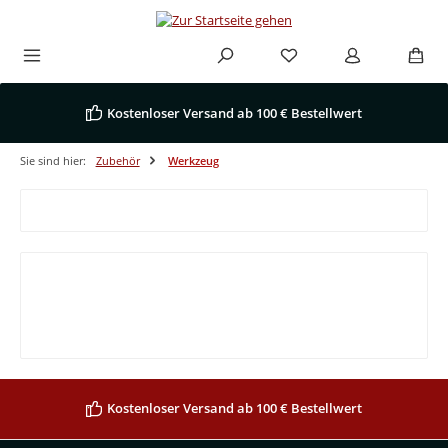
Zum Hauptinhalt springen
Kostenloser Versand ab 100 € Bestellwert
Sie sind hier:
Zubehör
Werkzeug
Produkte filtern
Keine Produkte gefunden.
Kostenloser Versand ab 100 € Bestellwert