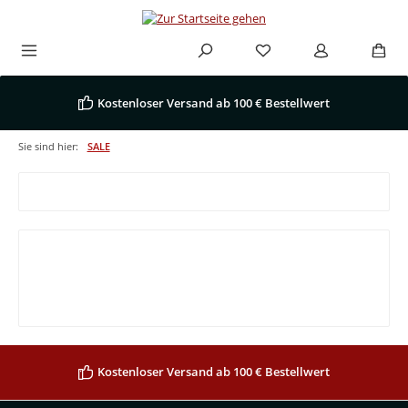
Zum Hauptinhalt springen
Kostenloser Versand ab 100 € Bestellwert
Sie sind hier:
SALE
Produkte filtern
Keine Produkte gefunden.
Kostenloser Versand ab 100 € Bestellwert