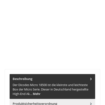
Produktnummer:
DWA10355.2
Lieferzeit:
1-3 Tage
Kostenloser Versand ab 100 €
Versand innerhalb von 24h
Abholung im Ladenlokal Haltern möglich
Telefonische Beratung unter 02364.6082872
Beschreibung
Der Dicodes Micro 18500 ist die kleinste und leichteste
Box der Micro Serie. Dieser in Deutschland hergestellte
High-End Ak…
Mehr
Produktsicherheitsverordnung